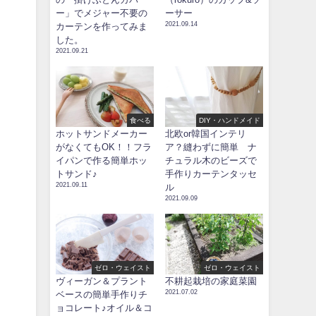
ー」でメジャー不要の
ーサー
2021.09.14
カーテンを作ってみま
した。
2021.09.21
食べる
DIY・ハンドメイド
ホットサンドメーカー
北欧or韓国インテリ
がなくてもOK！！フラ
ア？縫わずに簡単 ナ
イパンで作る簡単ホッ
チュラル木のビーズで
トサンド♪
手作りカーテンタッセ
2021.09.11
ル
2021.09.09
ゼロ・ウェイスト
ゼロ・ウェイスト
ヴィーガン＆プラント
不耕起栽培の家庭菜園
2021.07.02
ベースの簡単手作りチ
ョコレート♪オイル＆コ