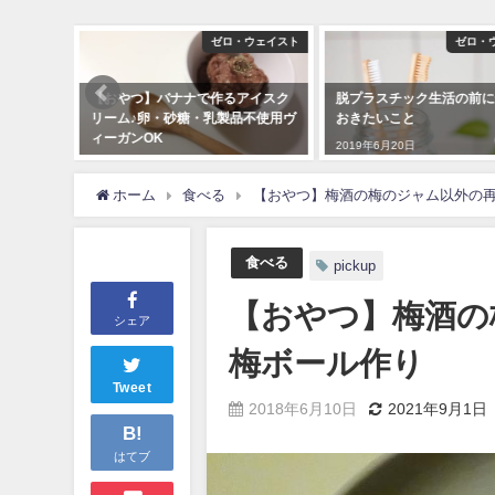
食べる
ゼロ・ウェイスト
ゼロ・
くらんぼ
【おやつ】バナナで作るアイスク
脱プラスチック生活の前に
パイ
リーム♪卵・砂糖・乳製品不使用ヴ
おきたいこと
ィーガンOK
2019年6月20日
2019年7月30日
ホーム
食べる
【おやつ】梅酒の梅のジャム以外の再
食べる
pickup
【おやつ】梅酒の
シェア
梅ボール作り
Tweet
2018年6月10日
2021年9月1日
B!
はてブ