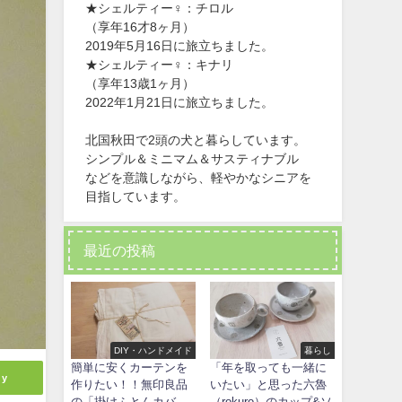
★シェルティー♀：チロル
（享年16才8ヶ月）
2019年5月16日に旅立ちました。
★シェルティー♀：キナリ
（享年13歳1ヶ月）
2022年1月21日に旅立ちました。
北国秋田で2頭の犬と暮らしています。
シンプル＆ミニマム＆サスティナブル
などを意識しながら、軽やかなシニアを
目指しています。
最近の投稿
DIY・ハンドメイド
暮らし
簡単に安くカーテンを
「年を取っても一緒に
ly
作りたい！！無印良品
いたい」と思った六魯
の「掛けふとんカバ
（rokuro）のカップ&ソ