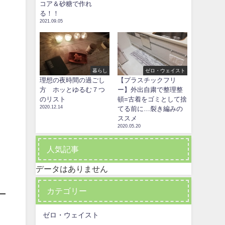
コア＆砂糖で作れ
る！！
2021.09.05
暮らし
ゼロ・ウェイスト
理想の夜時間の過ごし
【プラスチックフリ
方 ホッとゆるむ７つ
ー】外出自粛で整理整
のリスト
頓=古着をゴミとして捨
2020.12.14
てる前に…裂き編みの
ススメ
2020.05.20
人気記事
データはありません
カテゴリー
ゼロ・ウェイスト