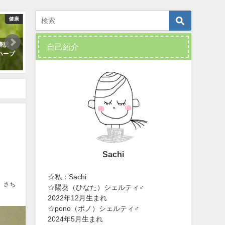
健康
DIY・ハンドメイド
ゼロ・ウ
膀胱
ペンキで壁を真っ白に塗ってみま
布製品のリサイクルと堆肥
自己紹介
ハーブ
した
と
2019年5月23日
2020年5月12日
コ
Sachi
☆私：Sachi
さち
☆陽葵（ひなた）シェルティ♂
2022年12月生まれ
☆pono（ポノ）シェルティ♂
2024年5月生まれ