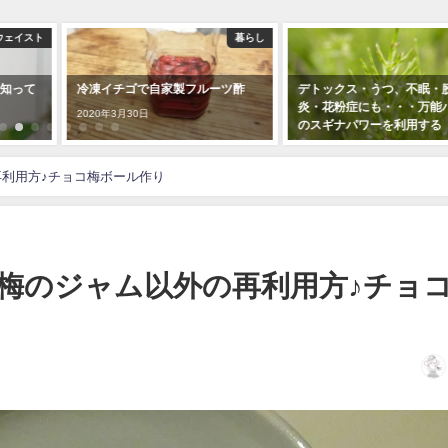
ウェイスト
暮らし
知って
冷凍イチゴで自家製フルーツ酢
デトックス・うつ、不眠・
炎・花粉症にも・・・万能
2020年3月30日
のスギナパワーを利用する
2018年4月24日
利用方♪チョコ梅ボール作り
梅のジャム以外の再利用方♪チョ