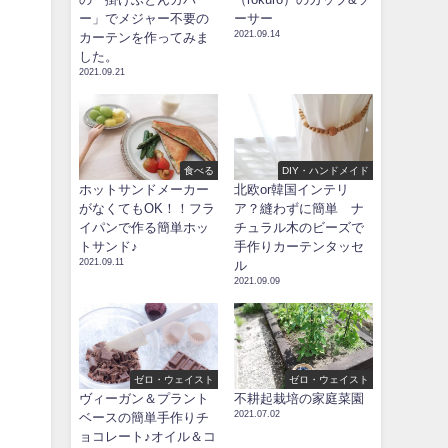
ー」でメジャー不要の
ーサー
2021.09.14
カーテンを作ってみま
した。
2021.09.21
食べる
DIY・ハンドメイド
ホットサンドメーカー
北欧or韓国インテリ
がなくてもOK！！フラ
ア？縫わずに簡単 ナ
イパンで作る簡単ホッ
チュラル木のビーズで
トサンド♪
手作りカーテンタッセ
2021.09.11
ル
2021.09.09
ゼロ・ウェイスト
ゼロ・ウェイスト
ヴィーガン＆プラント
不耕起栽培の家庭菜園
2021.07.02
ベースの簡単手作りチ
ョコレート♪オイル＆コ