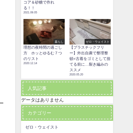
コア＆砂糖で作れ
る！！
2021.09.05
暮らし
ゼロ・ウェイスト
理想の夜時間の過ごし
【プラスチックフリ
方 ホッとゆるむ７つ
ー】外出自粛で整理整
のリスト
頓=古着をゴミとして捨
2020.12.14
てる前に…裂き編みの
ススメ
2020.05.20
人気記事
データはありません
カテゴリー
ゼロ・ウェイスト