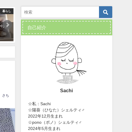
・ウェイスト
食べる
堆肥化のこ
【おやつ】手作りのチョコミント
庭に自生している“フキ”
自己紹介
アイスのレシピ
飯のおかずを１品。
2019年9月2日
2018年5月19日
Sachi
さち
☆私：Sachi
☆陽葵（ひなた）シェルティ♂
2022年12月生まれ
☆pono（ポノ）シェルティ♂
2024年5月生まれ