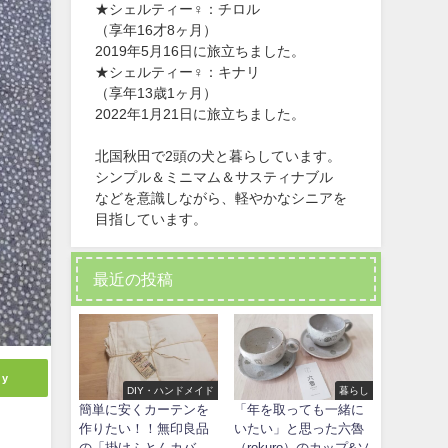
★シェルティー♀：チロル
（享年16才8ヶ月）
2019年5月16日に旅立ちました。
★シェルティー♀：キナリ
（享年13歳1ヶ月）
2022年1月21日に旅立ちました。
北国秋田で2頭の犬と暮らしています。
シンプル＆ミニマム＆サスティナブル
などを意識しながら、軽やかなシニアを
目指しています。
最近の投稿
ly
DIY・ハンドメイド
暮らし
簡単に安くカーテンを
「年を取っても一緒に
作りたい！！無印良品
いたい」と思った六魯
の「掛けふとんカバ
（rokuro）のカップ&ソ