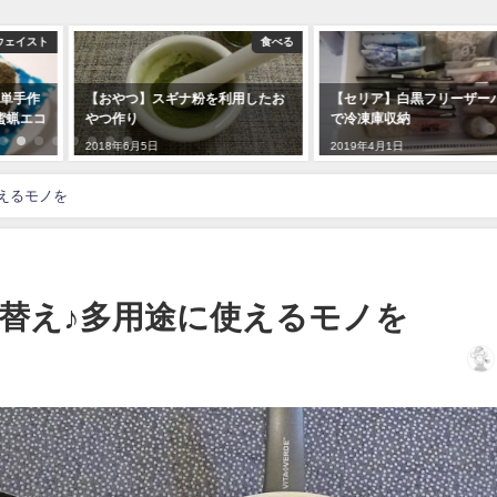
食べる
暮らし
ゼロ
利用したお
【セリア】白黒フリーザーバッグ
布製品のリサイクルと
で冷凍庫収納
と
2019年4月1日
2020年5月12日
えるモノを
替え♪多用途に使えるモノを
日