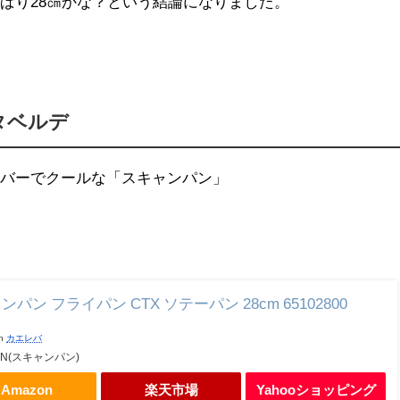
ぱり28㎝かな？という結論になりました。
タベルデ
ルバーでクールな「スキャンパン」
パン フライパン CTX ソテーパン 28cm 65102800
th
カエレバ
AN(スキャンパン)
Amazon
楽天市場
Yahooショッピング