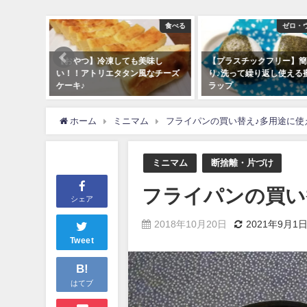
食べる
ゼロ・ウェイスト
美味し
【プラスチックフリー】簡単手作
【おやつ】スギナ粉を
風なチーズ
り♪洗って繰り返し使える蜜蝋エコ
やつ作り
ラップ
2018年6月5日
2019年7月9日
ホーム
ミニマム
フライパンの買い替え♪多用途に使
ミニマム
断捨離・片づけ
フライパンの買い
シェア
2018年10月20日
2021年9月1
Tweet
B!
はてブ