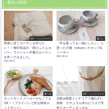
最近の投稿
DIY・ハンドメイド
暮らし
簡単に安くカーテンを作りた
「年を取っても一緒にいたい」と
い！！無印良品の「掛けふとんカ
思った六魯（rokuro）のカップ&
バー」でメジャー不要のカーテン
ソーサー
2021.09.14
を作ってみました。
2021.09.21
食べる
DIY・ハンドメイド
ホットサンドメーカーがなくても
北欧or韓国インテリア？縫わずに
OK！！フライパンで作る簡単ホ
簡単 ナチュラル木のビーズで手
ットサンド♪
作りカーテンタッセル