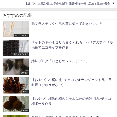
【脱プラ】お風呂掃除に手作り洗剤 重曹+酢を一緒に混ぜる魔法の配合
おすすめの記事
脱プラスチック生活の前に知っておきたいこと
ゼロ・ウェイスト
ペットの毛やホコリも良くとれる、セリアのアクリル
毛糸でエコモップを作る
DIY・ハンドメイド
姉妹ブログ「いとしのシェルティー」
犬のこと
【おやつ】柑橘の皮+チョコでオランジェット風～日
向夏（ひゅうがなつ）～
食べる
【おやつ】梅酒の梅のジャム以外の再利用方♪チョコ
梅ボール作り
食べる