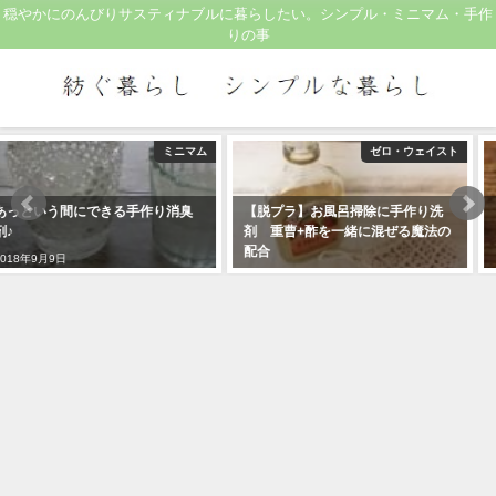
穏やかにのんびりサスティナブルに暮らしたい。シンプル・ミニマム・手作
りの事
ゼロ・ウェイスト
ゼロ・ウェイスト
【脱プラ】お風呂掃除に手作り洗
【プラスチックフリー】オーガニ
剤 重曹+酢を一緒に混ぜる魔法の
ックコットンのガラ紡糸で編むエ
配合
コたわし
2019年7月28日
2019年7月17日