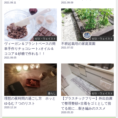
2021.09.11
2021.09.09
ゼロ・ウェイスト
ゼロ・ウェイスト
ヴィーガン＆プラントベースの簡
不耕起栽培の家庭菜園
2021.07.02
単手作りチョコレート♪オイル＆
ココア＆砂糖で作れる！！
2021.09.05
暮らし
ゼロ・ウェイスト
理想の夜時間の過ごし方 ホッと
【プラスチックフリー】外出自粛
ゆるむ７つのリスト
で整理整頓=古着をゴミとして捨
2020.12.14
てる前に…裂き編みのススメ
2020.05.20