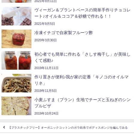
2021年9月11日
ヴィーガン＆プラントベースの簡単手作りチョコレ
ート♪オイル＆ココア＆砂糖で作れる！！
2021年9月5日
冷凍イチゴで自家製フルーツ酢
2020年3月30日
初心者でも簡単に作れる「さしす梅干し」が美味し
くて感動♪
2019年11月11日
作り置きが便利♪我が家の定番「キノコのオイルマ
リネ」
2019年11月5日
小麦ふすま（ブラン）生地でチーズと玉ねぎのシン
プルピザ
2019年10月24日
【プラスチックフリー】オーガニックコットンのガラ紡糸でボディスポンジを編んでみる