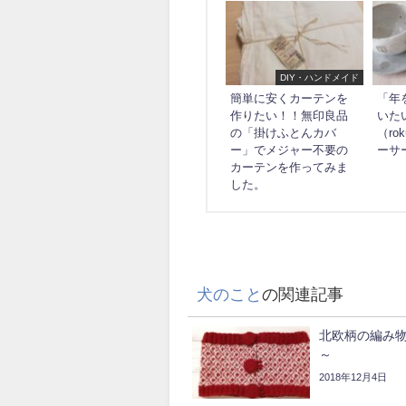
DIY・ハンドメイド
簡単に安くカーテンを
「年
作りたい！！無印良品
いた
の「掛けふとんカバ
（ro
ー」でメジャー不要の
ーサ
カーテンを作ってみま
した。
犬のこと
の関連記事
北欧柄の編み
～
2018年12月4日