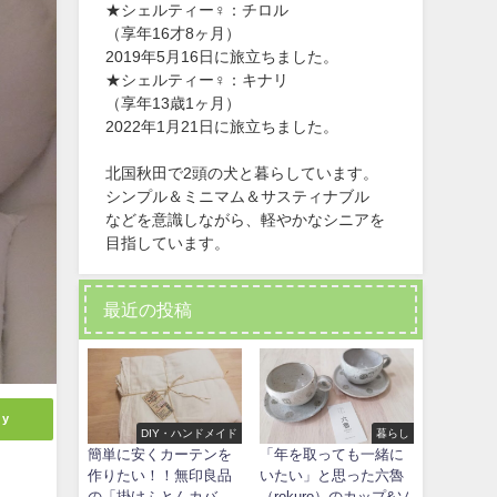
★シェルティー♀：チロル
（享年16才8ヶ月）
2019年5月16日に旅立ちました。
★シェルティー♀：キナリ
（享年13歳1ヶ月）
2022年1月21日に旅立ちました。
北国秋田で2頭の犬と暮らしています。
シンプル＆ミニマム＆サスティナブル
などを意識しながら、軽やかなシニアを
目指しています。
最近の投稿
ly
DIY・ハンドメイド
暮らし
簡単に安くカーテンを
「年を取っても一緒に
作りたい！！無印良品
いたい」と思った六魯
の「掛けふとんカバ
（rokuro）のカップ&ソ