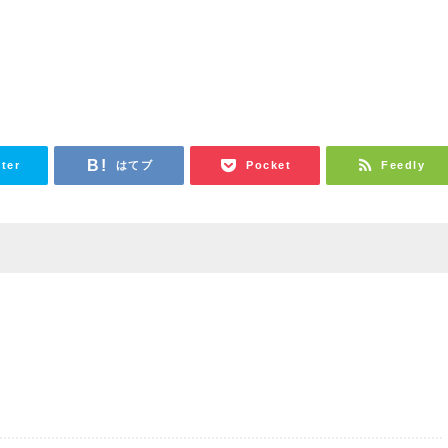
tter
はてブ
Pocket
Feedly