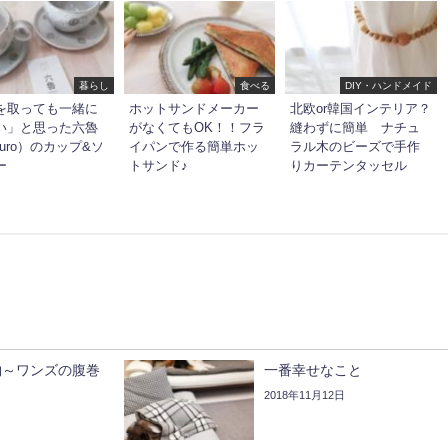
暮らし
食べる
DIY・ハンドメイド
を取っても一緒に
ホットサンドメーカー
北欧or韓国インテリア？
い」と思った六魯
がなくてもOK！！フラ
縫わずに簡単 ナチュ
kuro）のカップ&ソ
イパンで作る簡単ホッ
ラル木のビーズで手作
ー
トサンド♪
りカーテンタッセル
物～ワンズの腹巻
一番幸せなこと
2018年11月12日