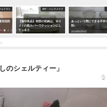
ウェイスト
DIY・ハンドメイド
濯用洗剤
【無印良品】布団の収納は、ＭＵ
あっという間にできる手作
ＪＩの枕カバーでクッションにし
剤♪
てしまう
2018年9月9日
2018年5月31日
ー」
しのシェルティー」