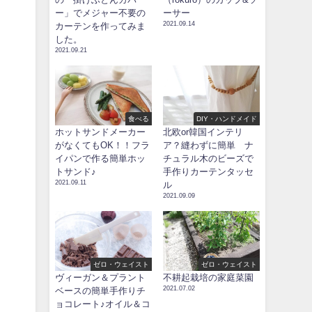
ー」でメジャー不要の
ーサー
2021.09.14
カーテンを作ってみま
した。
2021.09.21
食べる
DIY・ハンドメイド
ホットサンドメーカー
北欧or韓国インテリ
がなくてもOK！！フラ
ア？縫わずに簡単 ナ
イパンで作る簡単ホッ
チュラル木のビーズで
トサンド♪
手作りカーテンタッセ
2021.09.11
ル
2021.09.09
ゼロ・ウェイスト
ゼロ・ウェイスト
ヴィーガン＆プラント
不耕起栽培の家庭菜園
2021.07.02
ベースの簡単手作りチ
ョコレート♪オイル＆コ