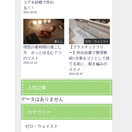
コア＆砂糖で作れ
る！！
2021.09.05
暮らし
ゼロ・ウェイスト
理想の夜時間の過ごし
【プラスチックフリ
方 ホッとゆるむ７つ
ー】外出自粛で整理整
のリスト
頓=古着をゴミとして捨
2020.12.14
てる前に…裂き編みの
ススメ
2020.05.20
人気記事
データはありません
カテゴリー
ゼロ・ウェイスト