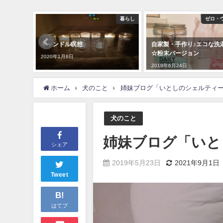
ハンドメイド
暮らし
ゼロ・
の腹巻～
キャンドル瞑想
自家製・手作り♪エコな洗
☆粉末バージョン
2020年1月6日
2019年6月24日
ホーム
犬のこと
姉妹ブログ「いとしのシェルティ
犬のこと
姉妹ブログ「いと
シェア
2019年5月23日
2021年9月1日
Tweet
B!
はてブ