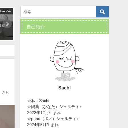
ミニマム
ゼロ・ウェイスト
り消臭
ゼロ・ウェイストに近づくため
【セリア】白黒フリーザー
自己紹介
に・・・古いシーツを断捨離→裂
で冷凍庫収納
き編みで新たに生まれ変わらせる
2019年4月1日
2018年4月19日
Sachi
さち
☆私：Sachi
☆陽葵（ひなた）シェルティ♂
2022年12月生まれ
☆pono（ポノ）シェルティ♂
2024年5月生まれ